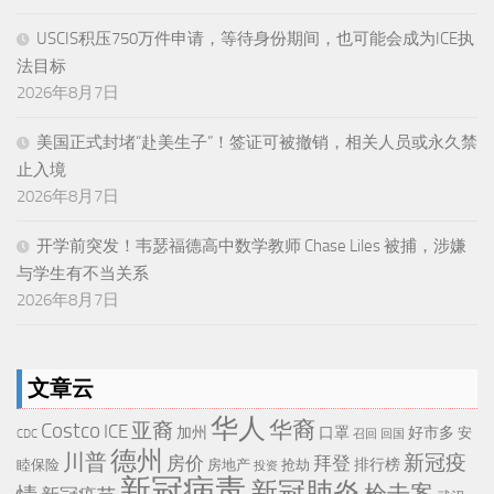
USCIS积压750万件申请，等待身份期间，也可能会成为ICE执
法目标
2026年8月7日
美国正式封堵“赴美生子”！签证可被撤销，相关人员或永久禁
止入境
2026年8月7日
开学前突发！韦瑟福德高中数学教师 Chase Liles 被捕，涉嫌
与学生有不当关系
2026年8月7日
文章云
华人
华裔
亚裔
Costco
ICE
加州
口罩
好市多
安
CDC
召回
回国
德州
川普
新冠疫
房价
拜登
排行榜
睦保险
房地产
抢劫
投资
新冠病毒
新冠肺炎
枪击案