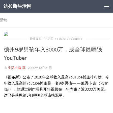
达拉斯生活网
跳至内容
活动
赞助商家（广告位：+1678-685-8086）
德州9岁男孩年入3000万，成全球最赚钱
YouTuber
由
生活小编-陈
·
2020年12月21日
《福布斯》公布了2020年全球收入最高YouTube博主排行榜。今
年收入最高的Youtube博主是一名9岁男孩——莱恩·卡吉（Ryan
Kaji），他通过制作玩具开箱视频在一年内赚了近3000万美元。
这已是莱恩第3年蝉联全球该榜冠军。